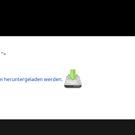
">
Chronik
Mitgliedsantrag
Fördermittel
ei heruntergeladen werden.