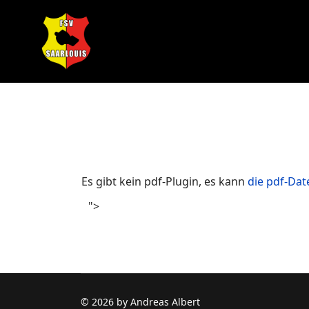
FSV Saarlouis e.V.
Neuigkeiten
Vorstand
Es gibt kein pdf-Plugin, es kann
die pdf-Dat
">
Partner
Kontakt
© 2026 by Andreas Albert